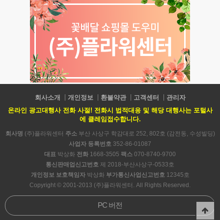
회사소개
개인정보
환불약관
고객센터
관리자
온라인 광고대행사 전화 사절! 전화시 법적대응 및 해당 대행사는 포털사
에 클레임접수합니다.
회사명
(주)플라워센터
주소
부산 사상구 학감대로 252, 802호 (감전동, 수성빌딩)
사업자 등록번호
352-86-01087
대표
박상화
전화
1668-3505
팩스
070-8740-9700
통신판매업신고번호
제 2018-부산사상구-0533호
개인정보 보호책임자
박상화
부가통신사업신고번호
12345호
Copyright © 2001-2013 (주)플라워센터. All Rights Reserved.
PC 버전