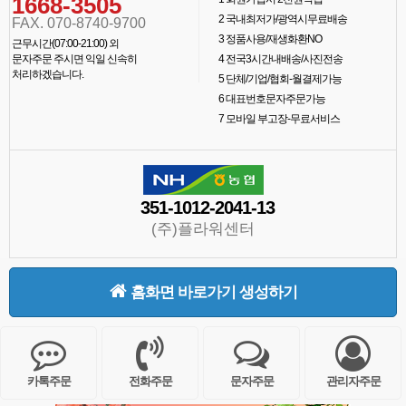
1668-3505
2
국내최저가/광역시무료배송
FAX. 070-8740-9700
3
정품사용/재생화환NO
근무시간(07:00-21:00) 외
문자주문 주시면 익일 신속히
4
전국3시간내배송/사진전송
처리하겠습니다.
5
단체/기업/협회-월결제가능
6
대표번호문자주문가능
7
모바일 부고장-무료서비스
351-1012-2041-13
(주)플라워센터
홈화면 바로가기 생성하기
카톡주문
전화주문
문자주문
관리자주문