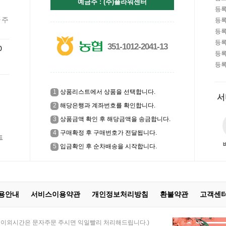
예금주 : (주)플라워센터
니다
등록
주
등록
등록
등록
351-1012-2041-13
0
등록
등록
1
상품리스트에서 상품을 선택합니다.
서
2
해당은행과 계좌번호를 확인합니다.
3
상품금액 확인 후 해당금액을 송금합니다.
4
구매확정 후 구매번호가 전달됩니다.
드
5
입금확인 후 순차배송을 시작합니다.
용안내
서비스이용약관
개인정보처리방침
환불약관
고객센
 21:00 / 이외시간은 문자주문 주시면 익일빨리 처리해드립니다.)