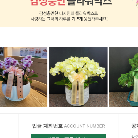
입금 계좌번호
공
R
ACCOUNT NUMBER
삼오