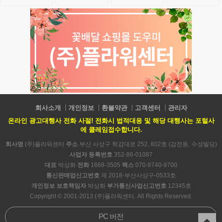
회사소개
개인정보
환불약관
고객센터
관리자
온라인 광고대행사 전화 사절! 전화시 법적대응 및 해당 대행사는 포털사
에 클레임접수합니다.
회사명
(주)플라워센터
주소
부산 사상구 학감대로 252, 802호 (감전동, 수성빌딩)
사업자 등록번호
352-86-01087
대표
박상화
전화
1668-3505
팩스
070-8740-9700
통신판매업신고번호
제 2018-부산사상구-0533호
개인정보 보호책임자
박상화
부가통신사업신고번호
12345호
Copyright © 2001-2013 (주)플라워센터. All Rights Reserved.
PC 버전