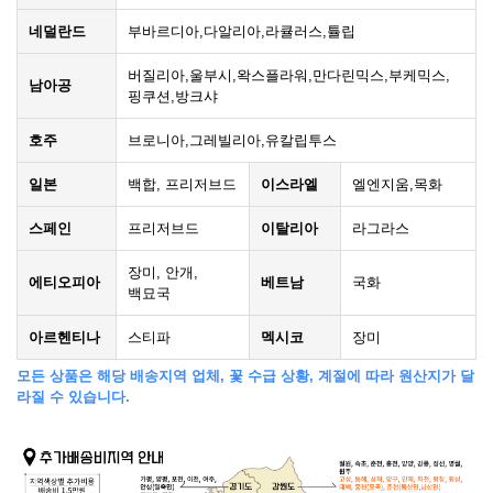
네덜란드
부바르디아,다알리아,라큘러스,튤립
버질리아,울부시,왁스플라워,만다린믹스,부케믹스,
남아공
핑쿠션,방크샤
호주
브로니아,그레빌리아,유칼립투스
일본
백합, 프리저브드
이스라엘
엘엔지움,목화
스페인
프리저브드
이탈리아
라그라스
장미, 안개,
에티오피아
베트남
국화
백묘국
아르헨티나
스티파
멕시코
장미
모든 상품은 해당 배송지역 업체, 꽃 수급 상황, 계절에 따라 원산지가 달
라질 수 있습니다.