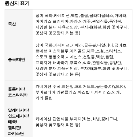
원산지 표기
장미,국화,카네이션,백합,튤립,글라디올러스,거베라,
아이리스,프리지아,카라,안개꽃,관엽식물,동양란,
국산
서양란,분재 다육선인장, 부자재(화분,화병,꽃바구니,
꽃상자,꽃포장재,리본 등)
장미,국화,카네이션,거베라,골든볼,다알리아,금어초,
르네브,미스터블루,메리골드,대국,소철,스타치스,
스토크 퐁퐁소국,시네신스,천일홍,백합,튤립,
중국/대만
프리지아,해바라기,후룩스,석죽,관엽식물,동양란,
서양란,분재,다육선인장, 부자재(화분,화병,꽃바구니,
꽃상자,꽃포장재,리본 등)
카네이션,수국,레몬잎,프리저브드,골든볼,다알리아,
콜롬비아/
부바르디아,라넌큘러스,아스틸베,아이리스,안개,
코스타리카
카라,튤립
말레이시아/
인도네시아/
카네이션,관엽식물,부자재(화분,화병,꽃바구니,
태국/
꽃상자,꽃포장재,리본 등)
필리핀/
파키스탄