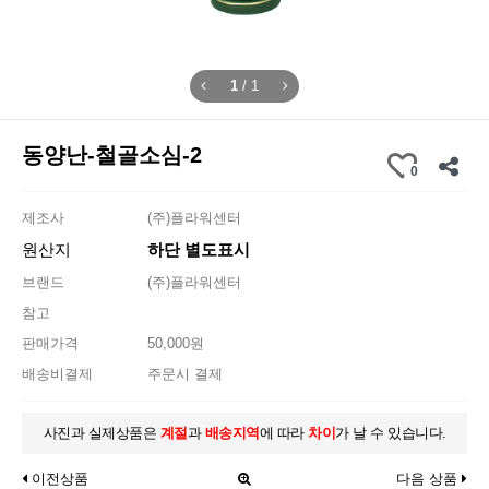
1
/
1
동양난-철골소심-2
0
제조사
(주)플라워센터
원산지
하단 별도표시
브랜드
(주)플라워센터
참고
판매가격
50,000원
배송비결제
주문시 결제
사진과 실제상품은
계절
과
배송지역
에 따라
차이
가 날 수 있습니다.
이전상품
다음 상품