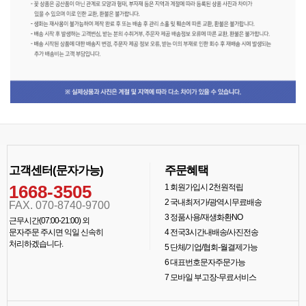
고객센터(문자가능)
주문혜택
1668-3505
1
회원가입시 2천원적립
2
국내최저가/광역시무료배송
FAX. 070-8740-9700
3
정품사용/재생화환NO
근무시간(07:00-21:00) 외
문자주문 주시면 익일 신속히
4
전국3시간내배송/사진전송
처리하겠습니다.
5
단체/기업/협회-월결제가능
6
대표번호문자주문가능
7
모바일 부고장-무료서비스