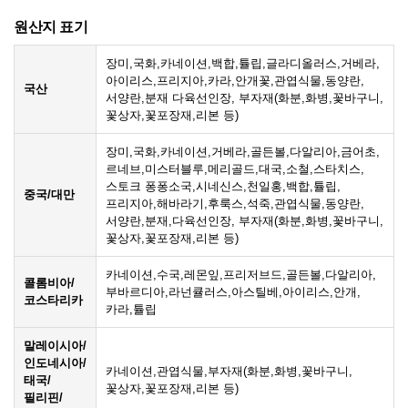
원산지 표기
장미,국화,카네이션,백합,튤립,글라디올러스,거베라,
아이리스,프리지아,카라,안개꽃,관엽식물,동양란,
국산
서양란,분재 다육선인장, 부자재(화분,화병,꽃바구니,
꽃상자,꽃포장재,리본 등)
장미,국화,카네이션,거베라,골든볼,다알리아,금어초,
르네브,미스터블루,메리골드,대국,소철,스타치스,
스토크 퐁퐁소국,시네신스,천일홍,백합,튤립,
중국/대만
프리지아,해바라기,후룩스,석죽,관엽식물,동양란,
서양란,분재,다육선인장, 부자재(화분,화병,꽃바구니,
꽃상자,꽃포장재,리본 등)
카네이션,수국,레몬잎,프리저브드,골든볼,다알리아,
콜롬비아/
부바르디아,라넌큘러스,아스틸베,아이리스,안개,
코스타리카
카라,튤립
말레이시아/
인도네시아/
카네이션,관엽식물,부자재(화분,화병,꽃바구니,
태국/
꽃상자,꽃포장재,리본 등)
필리핀/