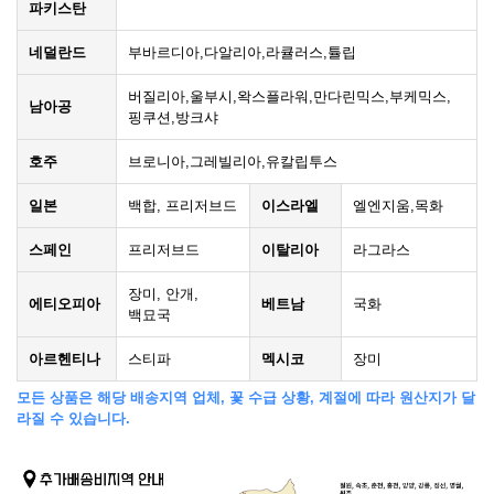
파키스탄
네덜란드
부바르디아,다알리아,라큘러스,튤립
버질리아,울부시,왁스플라워,만다린믹스,부케믹스,
남아공
핑쿠션,방크샤
호주
브로니아,그레빌리아,유칼립투스
일본
백합, 프리저브드
이스라엘
엘엔지움,목화
스페인
프리저브드
이탈리아
라그라스
장미, 안개,
에티오피아
베트남
국화
백묘국
아르헨티나
스티파
멕시코
장미
모든 상품은 해당 배송지역 업체, 꽃 수급 상황, 계절에 따라 원산지가 달
라질 수 있습니다.