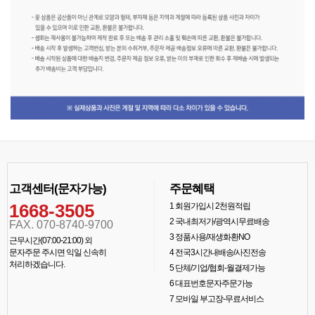
고객센터(문자가능)
주문혜택
1668-3505
1
회원가입시 2천원적립
2
국내최저가/광역시무료배송
FAX. 070-8740-9700
3
정품사용/재생화환NO
근무시간(07:00-21:00) 외
문자주문 주시면 익일 신속히
4
전국3시간내배송/사진전송
처리하겠습니다.
5
단체/기업/협회-월결제가능
6
대표번호문자주문가능
7
모바일 부고장-무료서비스