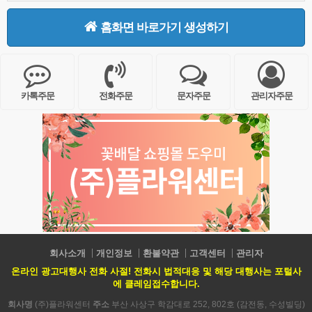
홈화면 바로가기 생성하기
카톡주문
전화주문
문자주문
관리자주문
회사소개
개인정보
환불약관
고객센터
관리자
온라인 광고대행사 전화 사절! 전화시 법적대응 및 해당 대행사는 포털사
에 클레임접수합니다.
회사명
(주)플라워센터
주소
부산 사상구 학감대로 252, 802호 (감전동, 수성빌딩)