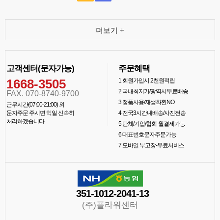
더보기 +
고객센터(문자가능)
주문혜택
1668-3505
1
회원가입시 2천원적립
2
국내최저가/광역시무료배송
FAX. 070-8740-9700
3
정품사용/재생화환NO
근무시간(07:00-21:00) 외
문자주문 주시면 익일 신속히
4
전국3시간내배송/사진전송
처리하겠습니다.
5
단체/기업/협회-월결제가능
6
대표번호문자주문가능
7
모바일 부고장-무료서비스
351-1012-2041-13
(주)플라워센터