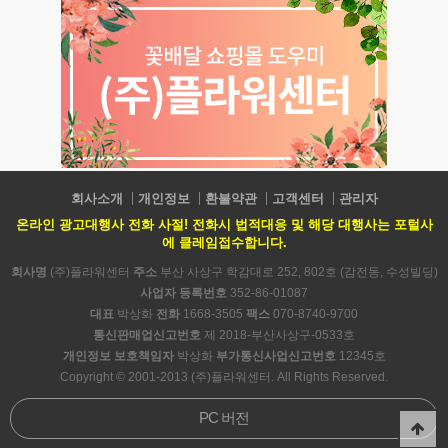
회사소개
개인정보
환불약관
고객센터
관리자
온라인 광고대행사 전화 사절! 전화시 법적대응 및 해당 대행사는 포털사
에 클레임접수합니다.
회사명
(주)플라워센터
주소
부산 사상구 학감대로 252, 802호 (감전동, 수성빌딩)
사업자 등록번호
352-86-01087
대표
박상화
전화
1668-3505
팩스
070-8740-9700
통신판매업신고번호
제 2018-부산사상구-0533호
개인정보 보호책임자
박상화
부가통신사업신고번호
12345호
Copyright © 2001-2013 (주)플라워센터. All Rights Reserved.
PC 버전