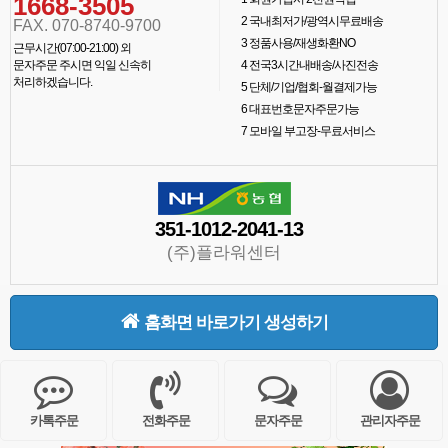
1668-3505
2
국내최저가/광역시무료배송
FAX. 070-8740-9700
3
정품사용/재생화환NO
근무시간(07:00-21:00) 외
문자주문 주시면 익일 신속히
4
전국3시간내배송/사진전송
처리하겠습니다.
5
단체/기업/협회-월결제가능
6
대표번호문자주문가능
7
모바일 부고장-무료서비스
351-1012-2041-13
(주)플라워센터
홈화면 바로가기 생성하기
카톡주문
전화주문
문자주문
관리자주문