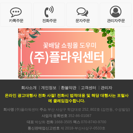
카톡주문
전화주문
문자주문
관리자주문
회사소개
개인정보
환불약관
고객센터
관리자
온라인 광고대행사 전화 사절! 전화시 법적대응 및 해당 대행사는 포털사
에 클레임접수합니다.
회사명
(주)플라워센터
주소
부산 사상구 학감대로 252, 802호 (감전동, 수성빌딩)
사업자 등록번호
352-86-01087
대표
박상화
전화
1668-3505
팩스
070-8740-9700
통신판매업신고번호
제 2018-부산사상구-0533호