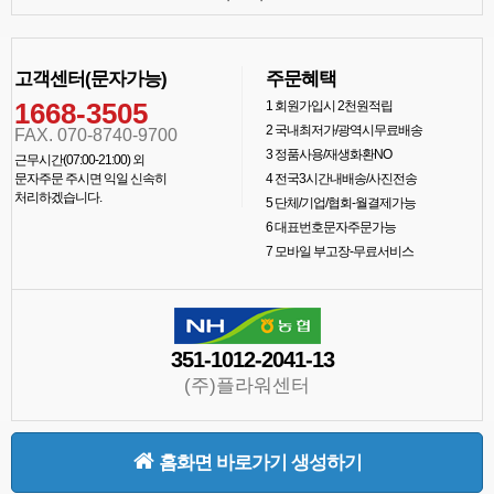
고객센터(문자가능)
주문혜택
1668-3505
1
회원가입시 2천원적립
2
국내최저가/광역시무료배송
FAX. 070-8740-9700
3
정품사용/재생화환NO
근무시간(07:00-21:00) 외
문자주문 주시면 익일 신속히
4
전국3시간내배송/사진전송
처리하겠습니다.
5
단체/기업/협회-월결제가능
6
대표번호문자주문가능
7
모바일 부고장-무료서비스
351-1012-2041-13
(주)플라워센터
홈화면 바로가기 생성하기