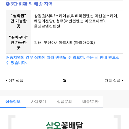
3단 화환 외 배송 지역
“쌀화환”
창원(엘시티/스카이뷰,리베라컨벤션,마산힐스카이,
만 가능한
웨딩의전당), 청주(더빈컨벤션,아모르아트),
곳
울산르엘컨벤션
“꽃바구니”
만 가능한
김해, 부산아시아드시티(마리아쥬홀)
곳
배송지역의 경우 상황에 따라 변경될 수 있으며, 주문 시 안내 받으실
수 있습니다.
이전상품
다음 상품
상품정보
사용후기
상품문의
배송/교환