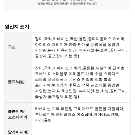
원산지 표기
장미,국화,카네이션,백합,튤립,글라디올러스,거베라,
아이리스,프리지아,카라,안개꽃,관엽식물,동양란,
국산
서양란,분재 다육선인장, 부자재(화분,화병,꽃바구니,
꽃상자,꽃포장재,리본 등)
장미,국화,카네이션,거베라,골든볼,다알리아,금어초,
르네브,미스터블루,메리골드,대국,소철,스타치스,
스토크 퐁퐁소국,시네신스,천일홍,백합,튤립,
중국/대만
프리지아,해바라기,후룩스,석죽,관엽식물,동양란,
서양란,분재,다육선인장, 부자재(화분,화병,꽃바구니,
꽃상자,꽃포장재,리본 등)
카네이션,수국,레몬잎,프리저브드,골든볼,다알리아,
콜롬비아/
부바르디아,라넌큘러스,아스틸베,아이리스,안개,
코스타리카
카라,튤립
말레이시아/