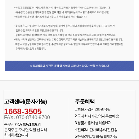
고객센터(문자가능)
주문혜택
1668-3505
1
회원가입시 2천원적립
2
국내최저가/광역시무료배송
FAX. 070-8740-9700
3
정품사용/재생화환NO
근무시간(07:00-21:00) 외
문자주문 주시면 익일 신속히
4
전국3시간내배송/사진전송
처리하겠습니다.
5
단체/기업/협회-월결제가능