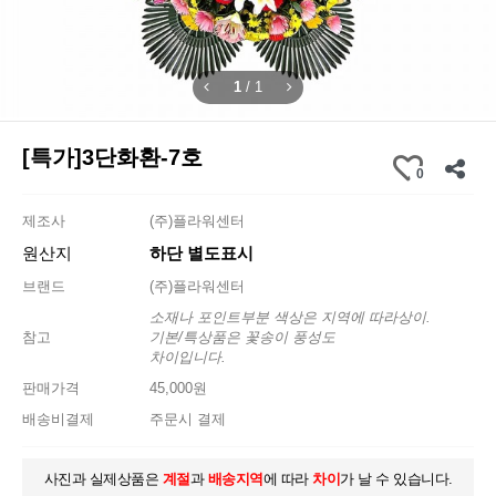
1
/
1
[특가]3단화환-7호
0
제조사
(주)플라워센터
원산지
하단 별도표시
브랜드
(주)플라워센터
소재나 포인트부분 색상은 지역에 따라상이.
참고
기본/특상품은 꽃송이 풍성도
차이입니다.
판매가격
45,000원
배송비결제
주문시 결제
사진과 실제상품은
계절
과
배송지역
에 따라
차이
가 날 수 있습니다.