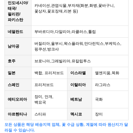
인도네시아/
카네이션,관엽식물,부자재(화분,화병,꽃바구니,
태국/
꽃상자,꽃포장재,리본 등)
필리핀/
파키스탄
네덜란드
부바르디아,다알리아,라큘러스,튤립
버질리아,울부시,왁스플라워,만다린믹스,부케믹스,
남아공
핑쿠션,방크샤
호주
브로니아,그레빌리아,유칼립투스
일본
백합, 프리저브드
이스라엘
엘엔지움,목화
스페인
프리저브드
이탈리아
라그라스
장미, 안개,
에티오피아
베트남
국화
백묘국
아르헨티나
스티파
멕시코
장미
모든 상품은 해당 배송지역 업체, 꽃 수급 상황, 계절에 따라 원산지가 달
라질 수 있습니다.