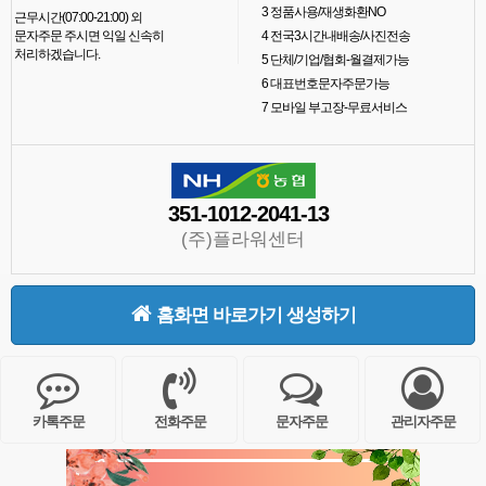
3
정품사용/재생화환NO
근무시간(07:00-21:00) 외
문자주문 주시면 익일 신속히
4
전국3시간내배송/사진전송
처리하겠습니다.
5
단체/기업/협회-월결제가능
6
대표번호문자주문가능
7
모바일 부고장-무료서비스
351-1012-2041-13
(주)플라워센터
홈화면 바로가기 생성하기
카톡주문
전화주문
문자주문
관리자주문