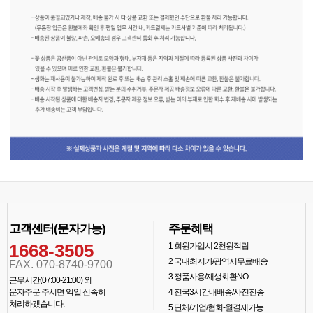
고객센터(문자가능)
주문혜택
1668-3505
1
회원가입시 2천원적립
2
국내최저가/광역시무료배송
FAX. 070-8740-9700
3
정품사용/재생화환NO
근무시간(07:00-21:00) 외
문자주문 주시면 익일 신속히
4
전국3시간내배송/사진전송
처리하겠습니다.
5
단체/기업/협회-월결제가능