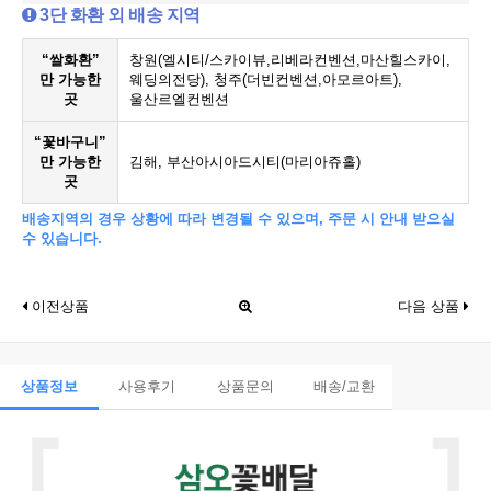
3단 화환 외 배송 지역
“쌀화환”
창원(엘시티/스카이뷰,리베라컨벤션,마산힐스카이,
만 가능한
웨딩의전당), 청주(더빈컨벤션,아모르아트),
곳
울산르엘컨벤션
“꽃바구니”
만 가능한
김해, 부산아시아드시티(마리아쥬홀)
곳
배송지역의 경우 상황에 따라 변경될 수 있으며, 주문 시 안내 받으실
수 있습니다.
이전상품
다음 상품
상품정보
사용후기
상품문의
배송/교환