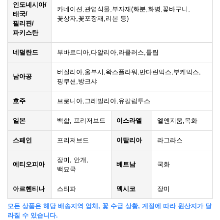
인도네시아/
카네이션,관엽식물,부자재(화분,화병,꽃바구니,
태국/
꽃상자,꽃포장재,리본 등)
필리핀/
파키스탄
네덜란드
부바르디아,다알리아,라큘러스,튤립
버질리아,울부시,왁스플라워,만다린믹스,부케믹스,
남아공
핑쿠션,방크샤
호주
브로니아,그레빌리아,유칼립투스
일본
백합, 프리저브드
이스라엘
엘엔지움,목화
스페인
프리저브드
이탈리아
라그라스
장미, 안개,
에티오피아
베트남
국화
백묘국
아르헨티나
스티파
멕시코
장미
모든 상품은 해당 배송지역 업체, 꽃 수급 상황, 계절에 따라 원산지가 달
라질 수 있습니다.