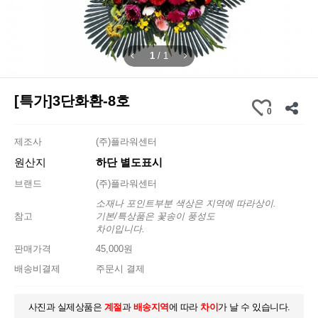
1
/
1
[특가]3단화환-8호
0
제조사
(주)플라워센터
원산지
하단 별도표시
브랜드
(주)플라워센터
소재나 포인트부분 색상은 지역에 따라상이.
참고
기본/특상품은 꽃송이 풍성도
차이입니다.
판매가격
45,000원
배송비결제
주문시 결제
사진과 실제상품은
계절
과
배송지역
에 따라
차이
가 날 수 있습니다.