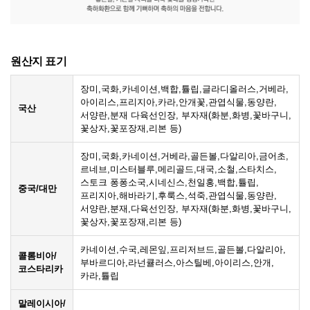
원산지 표기
장미,국화,카네이션,백합,튤립,글라디올러스,거베라,
아이리스,프리지아,카라,안개꽃,관엽식물,동양란,
국산
서양란,분재 다육선인장, 부자재(화분,화병,꽃바구니,
꽃상자,꽃포장재,리본 등)
장미,국화,카네이션,거베라,골든볼,다알리아,금어초,
르네브,미스터블루,메리골드,대국,소철,스타치스,
스토크 퐁퐁소국,시네신스,천일홍,백합,튤립,
중국/대만
프리지아,해바라기,후룩스,석죽,관엽식물,동양란,
서양란,분재,다육선인장, 부자재(화분,화병,꽃바구니,
꽃상자,꽃포장재,리본 등)
카네이션,수국,레몬잎,프리저브드,골든볼,다알리아,
콜롬비아/
부바르디아,라넌큘러스,아스틸베,아이리스,안개,
코스타리카
카라,튤립
말레이시아/