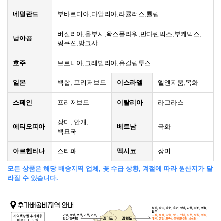
네덜란드
부바르디아,다알리아,라큘러스,튤립
버질리아,울부시,왁스플라워,만다린믹스,부케믹스,
남아공
핑쿠션,방크샤
호주
브로니아,그레빌리아,유칼립투스
일본
백합, 프리저브드
이스라엘
엘엔지움,목화
스페인
프리저브드
이탈리아
라그라스
장미, 안개,
에티오피아
베트남
국화
백묘국
아르헨티나
스티파
멕시코
장미
모든 상품은 해당 배송지역 업체, 꽃 수급 상황, 계절에 따라 원산지가 달
라질 수 있습니다.