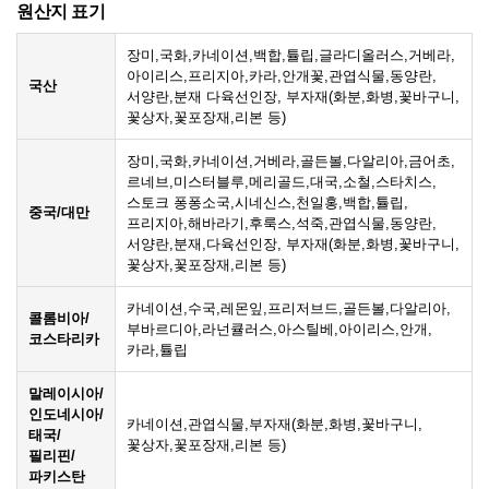
원산지 표기
장미,국화,카네이션,백합,튤립,글라디올러스,거베라,
아이리스,프리지아,카라,안개꽃,관엽식물,동양란,
국산
서양란,분재 다육선인장, 부자재(화분,화병,꽃바구니,
꽃상자,꽃포장재,리본 등)
장미,국화,카네이션,거베라,골든볼,다알리아,금어초,
르네브,미스터블루,메리골드,대국,소철,스타치스,
스토크 퐁퐁소국,시네신스,천일홍,백합,튤립,
중국/대만
프리지아,해바라기,후룩스,석죽,관엽식물,동양란,
서양란,분재,다육선인장, 부자재(화분,화병,꽃바구니,
꽃상자,꽃포장재,리본 등)
카네이션,수국,레몬잎,프리저브드,골든볼,다알리아,
콜롬비아/
부바르디아,라넌큘러스,아스틸베,아이리스,안개,
코스타리카
카라,튤립
말레이시아/
인도네시아/
카네이션,관엽식물,부자재(화분,화병,꽃바구니,
태국/
꽃상자,꽃포장재,리본 등)
필리핀/
파키스탄