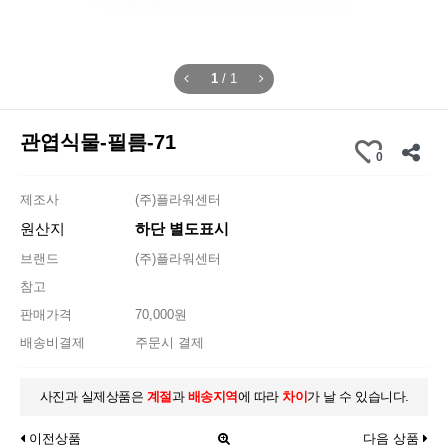
1
/
1
관엽식물-필름-71
0
제조사
(주)플라워센터
원산지
하단 별도표시
브랜드
(주)플라워센터
참고
판매가격
70,000원
배송비결제
주문시 결제
사진과 실제상품은
계절
과
배송지역
에 따라
차이
가 날 수 있습니다.
이전상품
다음 상품