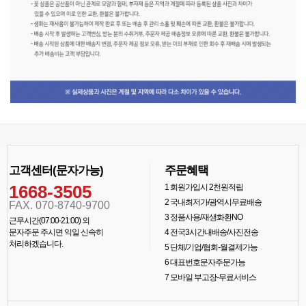
고객센터(문자가능)
주문혜택
1668-3505
1
회원가입시 2천원적립
2
국내최저가/광역시무료배송
FAX. 070-8740-9700
3
정품사용/재생화환NO
근무시간(07:00-21:00) 외
문자주문 주시면 익일 신속히
4
전국3시간내배송/사진전송
처리하겠습니다.
5
단체/기업/협회-월결제가능
6
대표번호문자주문가능
7
모바일 부고장-무료서비스