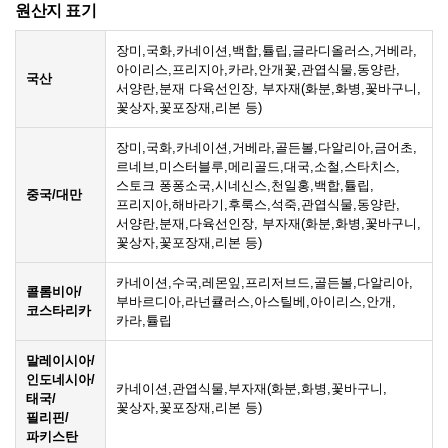
원산지 표기
장미,국화,카네이션,백합,튤립,글라디올러스,거베라,
아이리스,프리지아,카라,안개꽃,관엽식물,동양란,
국산
서양란,분재 다육선인장, 부자재(화분,화병,꽃바구니,
꽃상자,꽃포장재,리본 등)
장미,국화,카네이션,거베라,골든볼,다알리아,금어초,
르네브,미스터블루,메리골드,대국,소철,스타치스,
스토크 퐁퐁소국,시네신스,천일홍,백합,튤립,
중국/대만
프리지아,해바라기,후룩스,석죽,관엽식물,동양란,
서양란,분재,다육선인장, 부자재(화분,화병,꽃바구니,
꽃상자,꽃포장재,리본 등)
카네이션,수국,레몬잎,프리저브드,골든볼,다알리아,
콜롬비아/
부바르디아,라넌큘러스,아스틸베,아이리스,안개,
코스타리카
카라,튤립
말레이시아/
인도네시아/
카네이션,관엽식물,부자재(화분,화병,꽃바구니,
태국/
꽃상자,꽃포장재,리본 등)
필리핀/
파키스탄