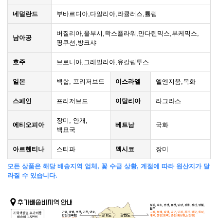
네덜란드
부바르디아,다알리아,라큘러스,튤립
버질리아,울부시,왁스플라워,만다린믹스,부케믹스,
남아공
핑쿠션,방크샤
호주
브로니아,그레빌리아,유칼립투스
일본
백합, 프리저브드
이스라엘
엘엔지움,목화
스페인
프리저브드
이탈리아
라그라스
장미, 안개,
에티오피아
베트남
국화
백묘국
아르헨티나
스티파
멕시코
장미
모든 상품은 해당 배송지역 업체, 꽃 수급 상황, 계절에 따라 원산지가 달
라질 수 있습니다.