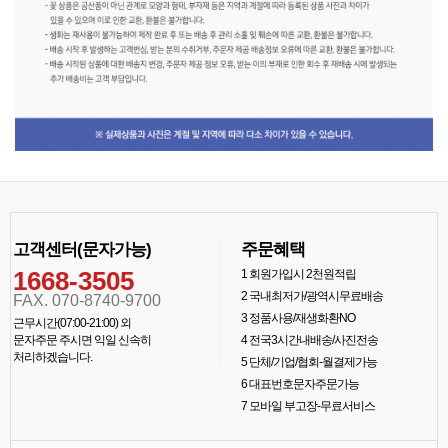
고객센터(문자가능)
주문혜택
1668-3505
1
회원가입시 2천원적립
2
국내최저가/광역시무료배송
FAX. 070-8740-9700
3
정품사용/재생화환NO
근무시간(07:00-21:00) 외
문자주문 주시면 익일 신속히
4
전국3시간내배송/사진전송
처리하겠습니다.
5
단체/기업/협회-월결제가능
6
대표번호문자주문가능
7
모바일 부고장-무료서비스