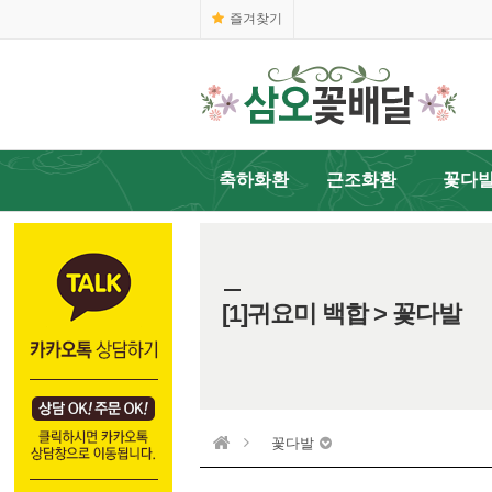
즐겨찾기
축하화환
근조화환
꽃다
[1]귀요미 백합 > 꽃다발
꽃다발