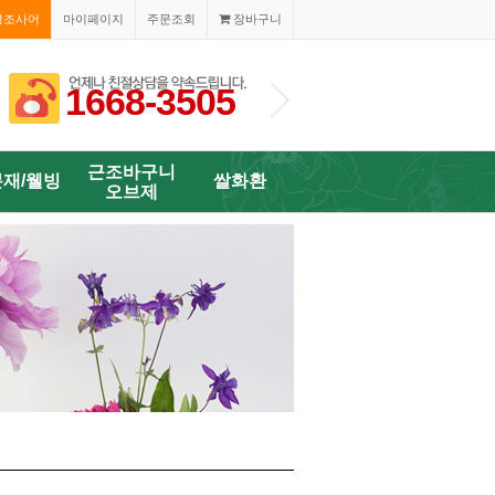
경조사어
마이페이지
주문조회
장바구니
1668-3505
1668-3505
근조바구니
분재/웰빙
쌀화환
오브제