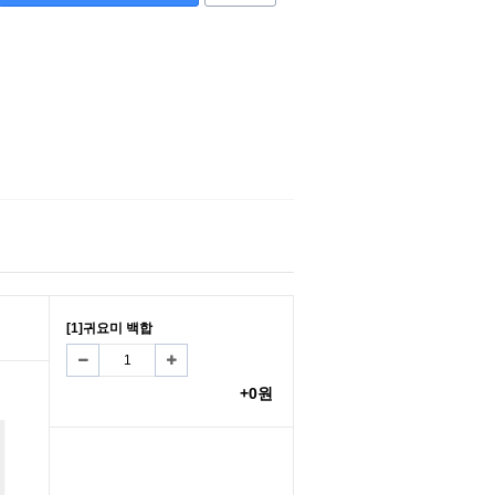
[1]귀요미 백합
+0원