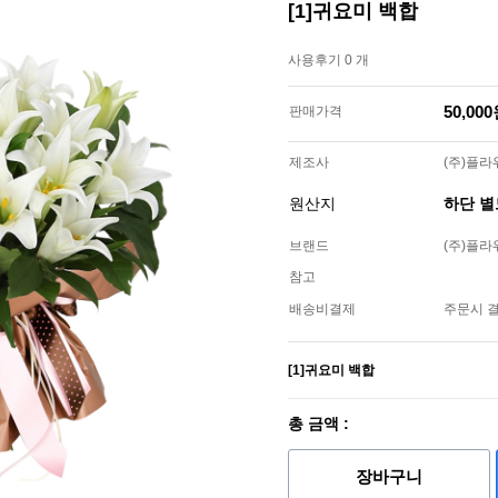
[1]귀요미 백합
사용후기 0 개
50,00
판매가격
제조사
(주)플
원산지
하단 
브랜드
(주)플
참고
배송비결제
주문시 
[1]귀요미 백합
총 금액 :
장바구니