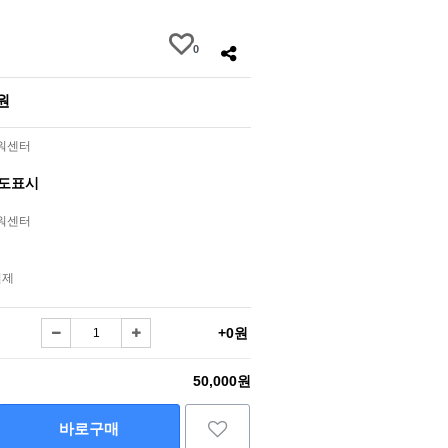
0
0원
라워센터
별도표시
라워센터
결제
+0원
50,000원
바로구매