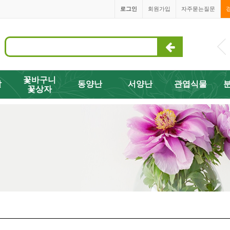
로그인
회원가입
자주묻는질문
1668-3505
꽃바구니
발
동양난
서양난
관엽식물
꽃상자