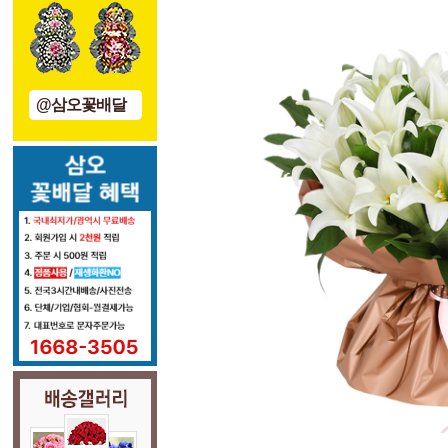
@삼오꽃배달