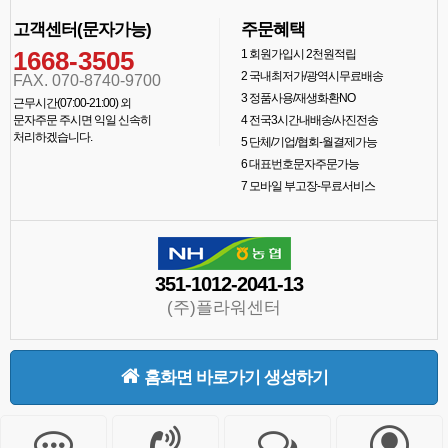
고객센터(문자가능)
주문혜택
1668-3505
1
회원가입시 2천원적립
2
국내최저가/광역시무료배송
FAX. 070-8740-9700
3
정품사용/재생화환NO
근무시간(07:00-21:00) 외
문자주문 주시면 익일 신속히
4
전국3시간내배송/사진전송
처리하겠습니다.
5
단체/기업/협회-월결제가능
6
대표번호문자주문가능
7
모바일 부고장-무료서비스
351-1012-2041-13
(주)플라워센터
홈화면 바로가기 생성하기