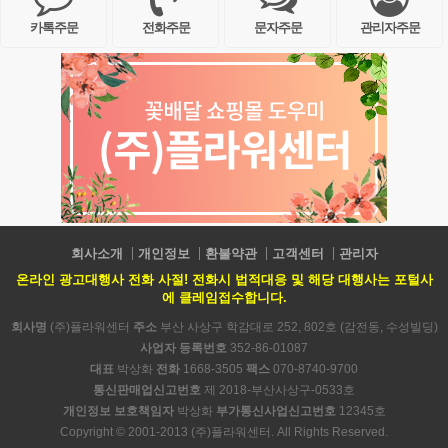
카톡주문
전화주문
문자주문
관리자주문
회사소개
개인정보
환불약관
고객센터
관리자
온라인 광고대행사 전화 사절! 전화시 법적대응 및 해당 대행사는 포털사
에 클레임접수합니다.
회사명
(주)플라워센터
주소
부산 사상구 학감대로 252, 802호 (감전동, 수성빌딩)
사업자 등록번호
352-86-01087
대표
박상화
전화
1668-3505
팩스
070-8740-9700
통신판매업신고번호
제 2018-부산사상구-0533호
개인정보 보호책임자
박상화
부가통신사업신고번호
12345호
Copyright © 2001-2013 (주)플라워센터. All Rights Reserved.