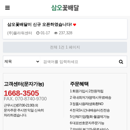
삼오꽃배달이 신규 오픈하였습니다!
(주)플라워센터
01-17
237,328
전체 1건
1 페이지
고객센터(문자가능)
주문혜택
1668-3505
1
회원가입시 2천원적립
2
국내최저가/광역시무료배송
FAX. 070-8740-9700
3
정품사용/재생화환NO
근무시간(07:00-21:00) 외
문자주문 주시면 익일 신속히
4
전국3시간내배송/사진전송
처리하겠습니다.
5
단체/기업/협회-월결제가능
6
대표번호문자주문가능
7
모바일 부고장-무료서비스